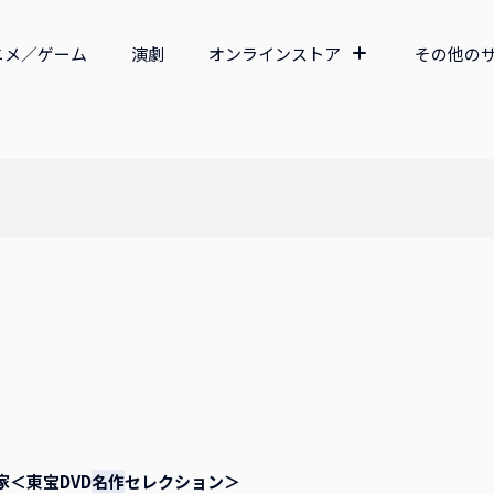
ニメ／ゲーム
演劇
オンラインストア
その他の
家＜東宝DVD
名作
セレクション＞