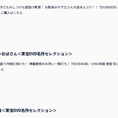
底抜け教育！ お馴染みサザエさんの迷夫人ぶり！！ TDV36005D／1961年度 東宝 ©1961 TOHO CO., LTD. 
セレクション＞ ご購入はこちら
おばさん＜東宝DVD
名作
セレクション＞
追い出し戦
こちら
＜東宝DVD
名作
セレクション＞