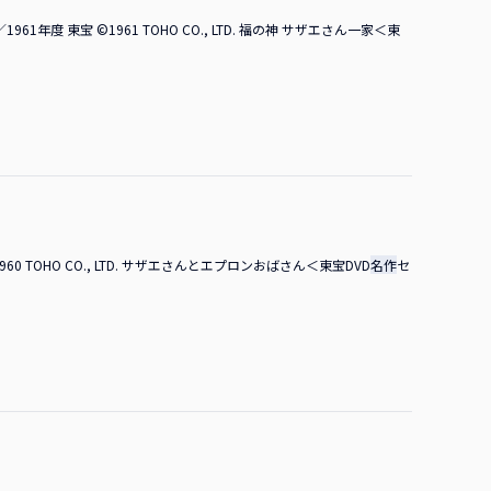
福の神 サザエさん一家＜東
術任しとキ！居座り作戦引受けた！ 捧腹絶倒のお笑い一騎打ち！ TDV36004D／1960年度 東宝 ©1960 TOHO CO., LTD. サザエさんとエプロンおばさん＜東宝DVD
名作
セ