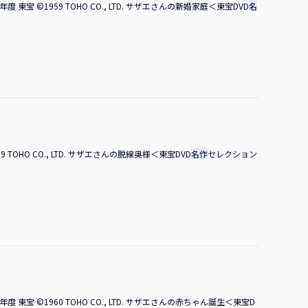
結婚したけど家族と同居！ 甘い囁きせつないため息封じられお転婆サザエさんは大弱り！ TDV36001D／1959年度 東宝 ©1959 TOHO CO., LTD. サザエさんの新婚家庭＜東宝DVD
名
そっかしさも日本一 脱線ホームは年中無休の大騒動！ TDV36002D／1959年度 東宝 ©1959 TOHO CO., LTD. サザエさんの脱線奥様＜東宝DVD
名作
セレクション
ちゃん誕生＜東宝D