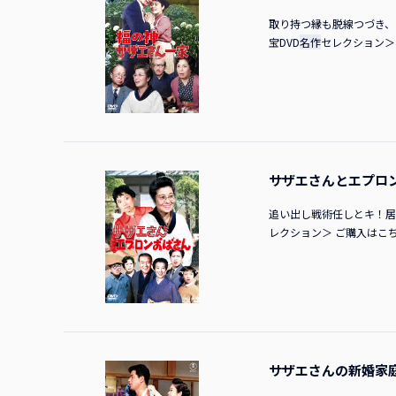
取り持つ縁も脱線つづき、子どものしつけも
宝DVD
名作
サザエさんとエプロン
レクション＞ ご購入は
サザエさんの新婚家庭