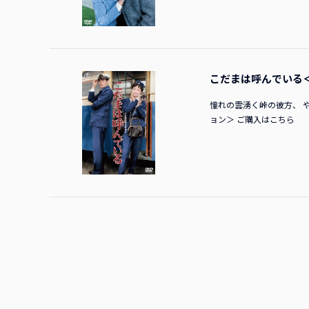
こだまは呼んでいる＜
ョン＞ ご購入はこちら