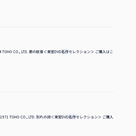
の殺人！愛欲と残酷の罠にのたうつ悪の群像… TDV36161D／1964年度 東宝 ©1964 TOHO CO., LTD. 悪の紋章＜東宝DVD
名作
セレクション＞ ご購入はこ
けが私の青春でした！それがどのように明け暮れた日々であっても… TDV36162D／1971年度 東宝 ©1971 TOHO CO., LTD. 別れの詩＜東宝DVD
名作
セレクション＞ ご購入