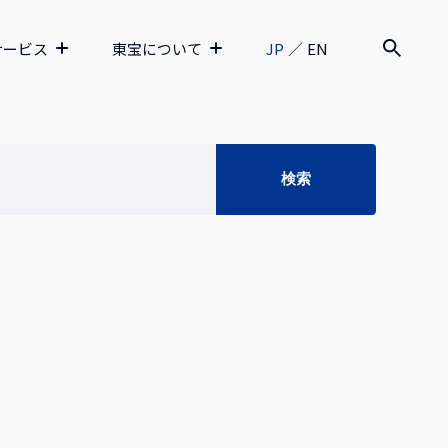
サービス
東宝について
JP
／
EN