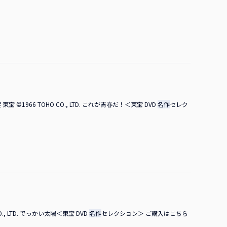
空に輝く、デッカイ太陽 燃えるグランドに若さをぶつけて 歌え、喜べ、青春の凱歌！ TDV36137D／1966年度 東宝 ©1966 TOHO CO., LTD. これが青春だ！＜東宝 DVD
名作
セレク
！ TDV36138D／1967年度 東宝 ©1967 TOHO CO., LTD. でっかい太陽＜東宝 DVD
名作
セレクション＞ ご購入はこちら